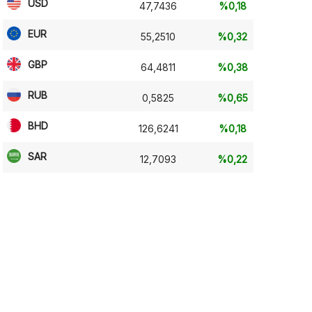
USD
47,7436
%0,18
EUR
55,2510
%0,32
GBP
64,4811
%0,38
RUB
0,5825
%0,65
BHD
126,6241
%0,18
SAR
12,7093
%0,22