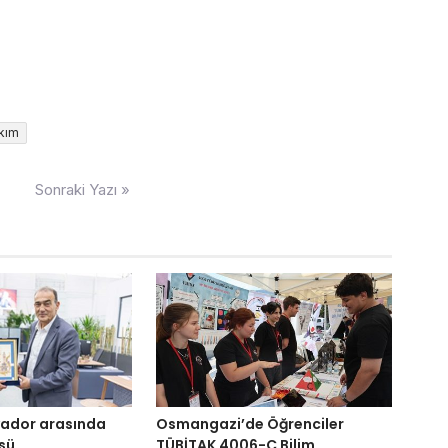
kım
Sonraki Yazı »
alvador arasında
Osmangazi’de Öğrenciler
sü
TÜBİTAK 4006-C Bilim