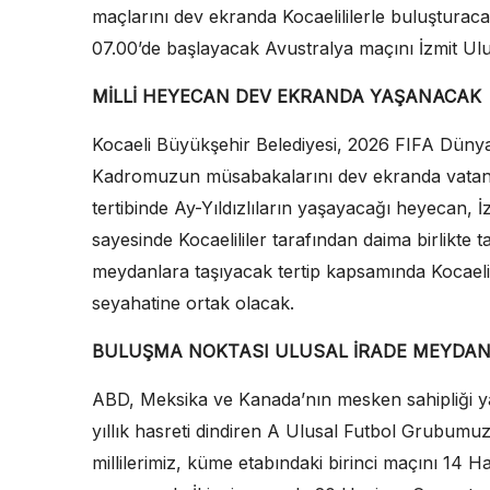
maçlarını dev ekranda Kocaelililerle buluşturac
07.00’de başlayacak Avustralya maçını İzmit Ulu
MİLLİ HEYECAN DEV EKRANDA YAŞANACAK
Kocaeli Büyükşehir Belediyesi, 2026 FIFA Düny
Kadromuzun müsabakalarını dev ekranda vatanda
tertibinde Ay-Yıldızlıların yaşayacağı heyecan,
sayesinde Kocaelililer tarafından daima birlikte 
meydanlara taşıyacak tertip kapsamında Kocaelil
seyahatine ortak olacak.
BULUŞMA NOKTASI ULUSAL İRADE MEYDAN
ABD, Meksika ve Kanada’nın mesken sahipliği y
yıllık hasreti dindiren A Ulusal Futbol Grubu
millilerimiz, küme etabındaki birinci maçını 14 