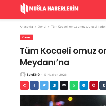
Skip
to
content
Anasayfa
»
Genel
»
Tüm Kocaeli omuz omuza, Ulusal İrade
Genel
Tüm Kocaeli omuz om
Meydanı’na
SoleKinG
-
13 Haziran 2026