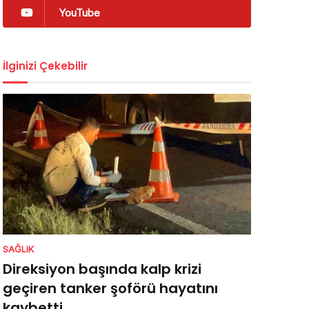
YouTube
İlginizi Çekebilir
SAĞLIK
Direksiyon başında kalp krizi
geçiren tanker şoförü hayatını
kaybetti