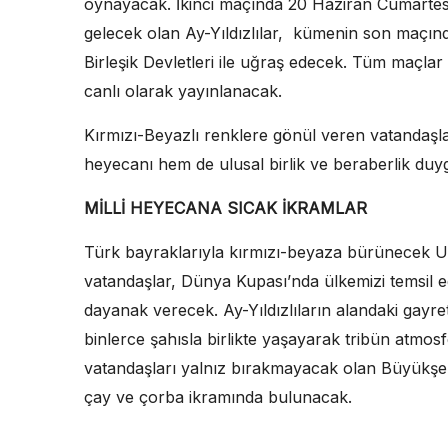
oynayacak. İkinci maçında 20 Haziran Cumartesi
gelecek olan Ay-Yıldızlılar, kümenin son maçı
Birleşik Devletleri ile uğraş edecek. Tüm maçl
canlı olarak yayınlanacak.
Kırmızı-Beyazlı renklere gönül veren vatandaşla
heyecanı hem de ulusal birlik ve beraberlik du
MİLLİ HEYECANA SICAK İKRAMLAR
Türk bayraklarıyla kırmızı-beyaza bürünecek Ul
vatandaşlar, Dünya Kupası’nda ülkemizi temsil 
dayanak verecek. Ay-Yıldızlıların alandaki gayre
binlerce şahısla birlikte yaşayarak tribün atmo
vatandaşları yalnız bırakmayacak olan Büyükşeh
çay ve çorba ikramında bulunacak.