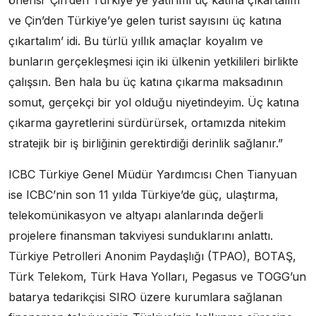
önerisi ‘Çin’den Türkiye’ye yatırımı üç katına çıkartalım
ve Çin’den Türkiye’ye gelen turist sayısını üç katına
çıkartalım’ idi. Bu türlü yıllık amaçlar koyalım ve
bunların gerçekleşmesi için iki ülkenin yetkilileri birlikte
çalışsın. Ben hala bu üç katına çıkarma maksadının
somut, gerçekçi bir yol olduğu niyetindeyim. Üç katına
çıkarma gayretlerini sürdürürsek, ortamızda nitekim
stratejik bir iş birliğinin gerektirdiği derinlik sağlanır.”
ICBC Türkiye Genel Müdür Yardımcısı Chen Tianyuan
ise ICBC’nin son 11 yılda Türkiye’de güç, ulaştırma,
telekomünikasyon ve altyapı alanlarında değerli
projelere finansman takviyesi sunduklarını anlattı.
Türkiye Petrolleri Anonim Paydaşlığı (TPAO), BOTAŞ,
Türk Telekom, Türk Hava Yolları, Pegasus ve TOGG’un
batarya tedarikçisi SIRO üzere kurumlara sağlanan