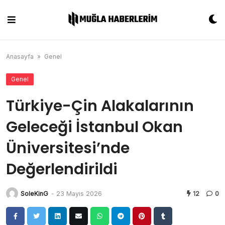
Skip
to
content
Anasayfa
»
Genel
Genel
Türkiye-Çin Alakalarının
Geleceği İstanbul Okan
Üniversitesi’nde
Değerlendirildi
SoleKinG
-
23 Mayıs 2026
12
0