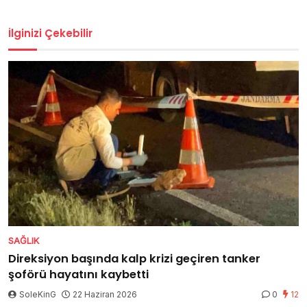
İlginizi Çekebilir
SAĞLIK
Direksiyon başında kalp krizi geçiren tanker
şoförü hayatını kaybetti
SoleKinG
22 Haziran 2026
0
12