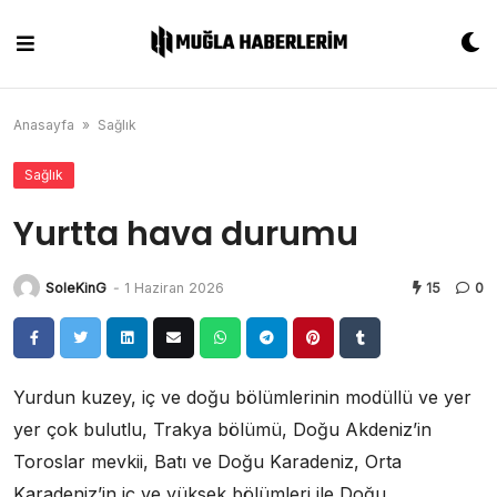
Skip
to
content
Anasayfa
»
Sağlık
Sağlık
Yurtta hava durumu
SoleKinG
-
1 Haziran 2026
15
0
Yurdun kuzey, iç ve doğu bölümlerinin modüllü ve yer
yer çok bulutlu, Trakya bölümü, Doğu Akdeniz’in
Toroslar mevkii, Batı ve Doğu Karadeniz, Orta
Karadeniz’in iç ve yüksek bölümleri ile Doğu