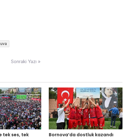
nuva
Sonraki Yazı »
e tek ses, tek
Bornova’da dostluk kazandı