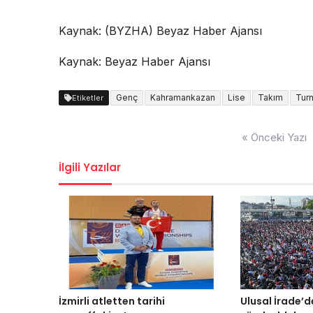
Kaynak: (BYZHA) Beyaz Haber Ajansı
Kaynak: Beyaz Haber Ajansı
Genç
Kahramankazan
Lise
Takım
Tur
Etiketler
Yazı
« Önceki Yazı
dolaşımı
İlgili Yazılar
İzmirli atletten tarihi
Ulusal İrade’d