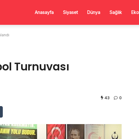
Anasayfa
Siyaset
Dünya
Sağlık
Eko
landı
bol Turnuvası
43
0