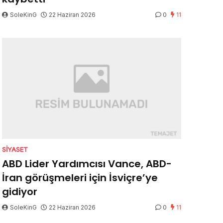
SoleKinG
22 Haziran 2026
0
11
SIYASET
ABD Lider Yardımcısı Vance, ABD-
İran görüşmeleri için İsviçre’ye
gidiyor
SoleKinG
22 Haziran 2026
0
11