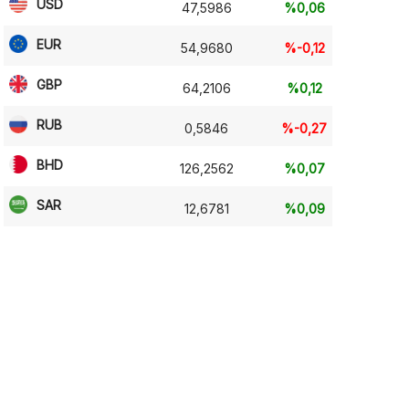
USD
47,5986
%0,06
EUR
54,9680
%-0,12
GBP
64,2106
%0,12
RUB
0,5846
%-0,27
BHD
126,2562
%0,07
SAR
12,6781
%0,09