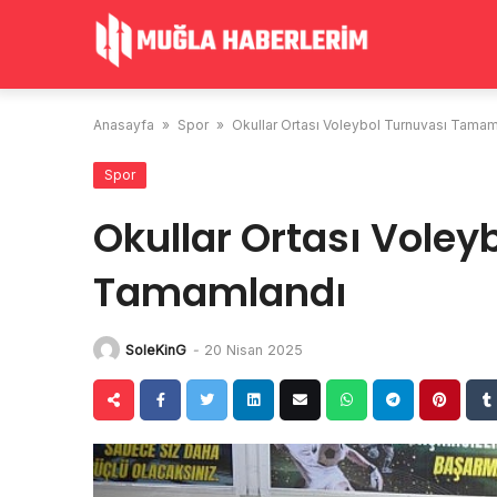
Skip
to
content
Anasayfa
»
Spor
»
Okullar Ortası Voleybol Turnuvası Tamam
Spor
Okullar Ortası Voley
Tamamlandı
SoleKinG
-
20 Nisan 2025