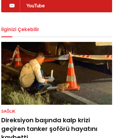
YouTube
İlginizi Çekebilir
SAĞLIK
Direksiyon başında kalp krizi
geçiren tanker şoförü hayatını
kaybetti